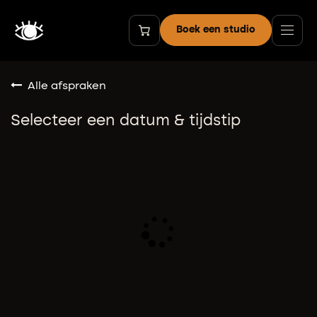
Overslaan naar inhoud
Boek een studio
Alle afspraken
Selecteer een datum & tijdstip